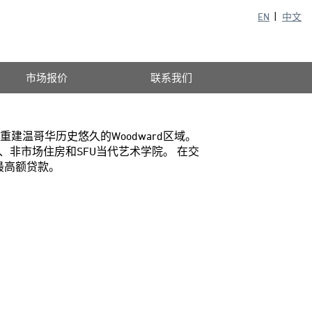
EN
中文
市场报价
联系我们
于重建温哥华历史悠久的Woodward区域。
非市场住房和SFU当代艺术学院。 在交
最高额贷款。