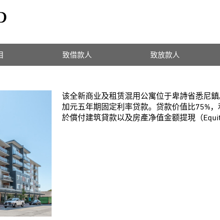
目
致借款人
致放款人
该全新商业及租赁混用公寓位于卑詩省悉尼鎮。借款
加元五年期固定利率贷款。贷款价值比75%，利
於償付建筑貸款以及房產净值金额提現（Equity Ta