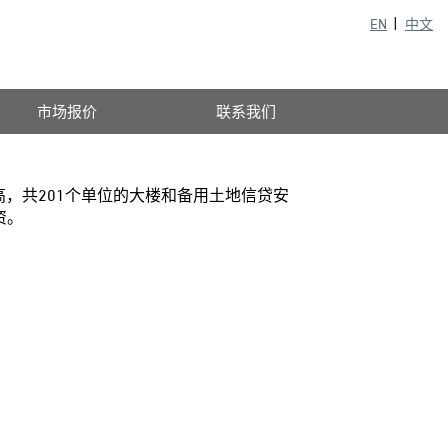
EN
中文
市场报价
联系我们
4层高，共201个单位的大楼和备用土地信贷安
资。