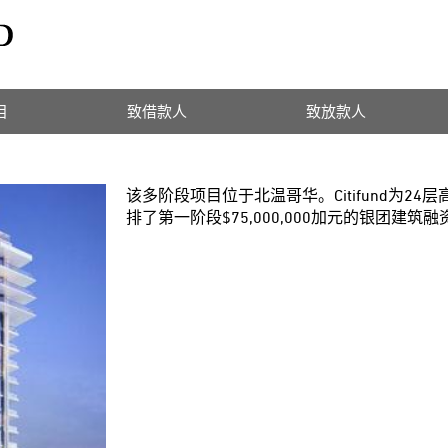
目
致借款人
致放款人
该多阶段项目位于北温哥华。Citifund为2
排了第一阶段$75,000,000加元的银团建筑融