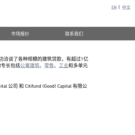
EN
中文
市场报价
联系我们
成功洽谈了各种规模的建筑贷款，有超过1亿
的专长包括
公寓建筑
、
零售
、
工业
和多单元
l 公司 和 Citifund (Good) Capital 有限公