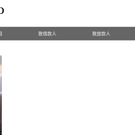
目
致借款人
致放款人